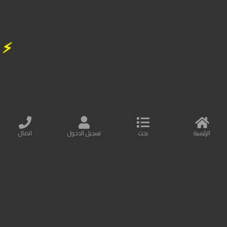
104.00
درهم
109.00
⚡
FLASH SALE
31%
OFF
الرئيسية
بحث
تسجيل الدخول
اتصال
سماعات أذن لاسلكية مفتوحة للرياضة من Baseus AirGo AS01 - أسو...
سماعات بلوتوث