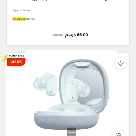
سماعات بلوتوث
66.00
درهم
180.00
⚡
FLASH SALE
6%
OFF