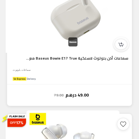
سماعات أذن بلوتوث لاسلكية Baseus Bowie E17 True مع ميكروفون...
سماعات بلوتوث
49.00
درهم
79.00
⚡
FLASH SALE
17%
OFF