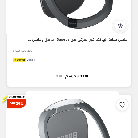
حامل حلقة الهاتف غير المرئي من Baseus | حامل وحامل هاتف قابل...
حامل هاتف السيارة
29.00
درهم
39.00
⚡
FLASH SALE
26%
OFF