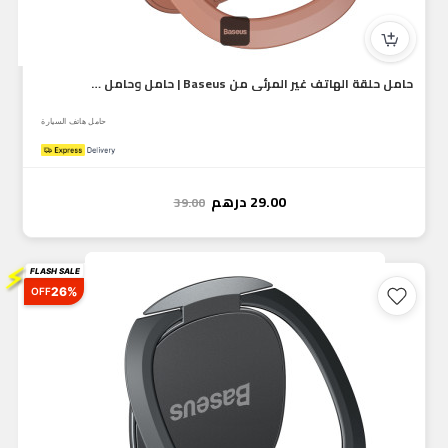
حامل حلقة الهاتف غير المرئي من Baseus | حامل وحامل هاتف قابل...
حامل هاتف السيارة
29.00
درهم
39.00
⚡
FLASH SALE
26%
OFF