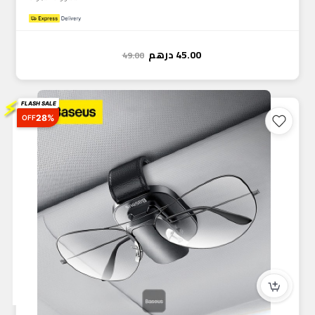
45.00
درهم
49.00
⚡
FLASH SALE
28%
OFF