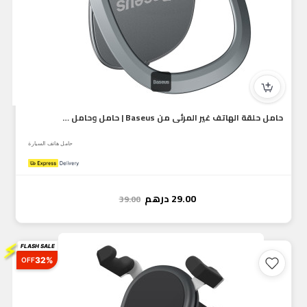
حامل حلقة الهاتف غير المرئي من Baseus | حامل وحامل هاتف قابل...
حامل هاتف السيارة
29.00
درهم
39.00
⚡
FLASH SALE
32%
OFF