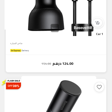
Baseus Superme Digital Display PPS Dual Quick Charger Car 1...
شاحن السيارة
124.00
درهم
154.00
⚡
FLASH SALE
39%
OFF