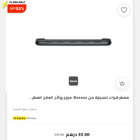
⚡
FLASH SALE
52%
OFF
معطر هواء للسيارة من Baseus، موزع روائح العلاج العطري، غير ك...
معطرات هواء السيارة
33.00
درهم
69.00