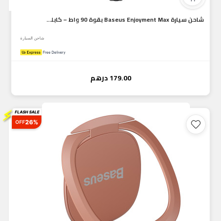
شاحن سيارة Baseus Enjoyment Max بقوة 90 واط – كابلين C+C مدم...
شاحن السيارة
179.00
درهم
⚡
FLASH SALE
26%
OFF