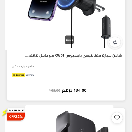
شاحن سيارة مغناطيسي بايسيوس CW01 مع حامل هاتف، شحن MagSafe س...
شاحن سيارة لاسلكي
134.00
درهم
169.00
⚡
FLASH SALE
22%
OFF