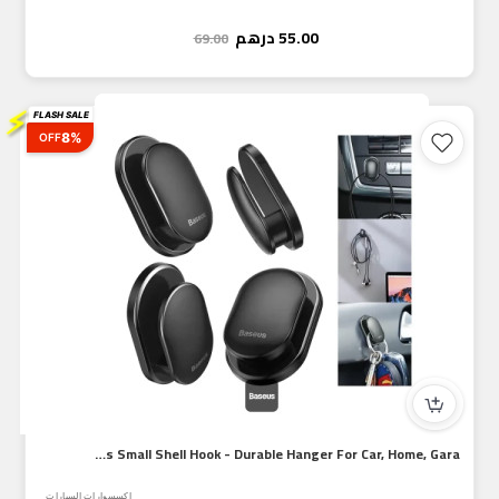
55.00
درهم
69.00
⚡
FLASH SALE
8%
OFF
Baseus Small Shell Hook - Durable Hanger For Car, Home, Gara...
اكسسوارات السيارات