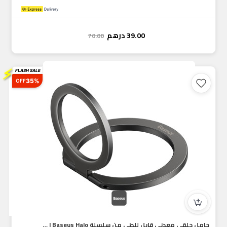
39.00
درهم
70.00
⚡
FLASH SALE
35%
OFF
حامل حلقي معدني قابل للطي من سلسلة Baseus Halo | حامل وحلقة...