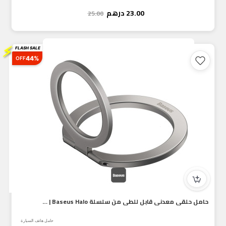
23.00
درهم
25.00
⚡
FLASH SALE
44%
OFF
حامل حلقي معدني قابل للطي من سلسلة Baseus Halo | حامل وحلقة...
حامل هاتف السيارة