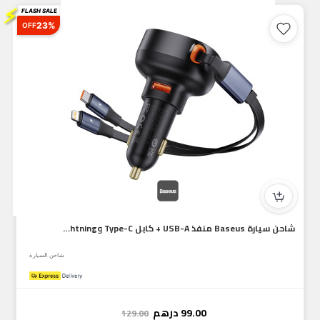
⚡
FLASH SALE
23%
OFF
شاحن سيارة Baseus منفذ USB-A + كابل Type-C وLightning قابل ل...
شاحن السيارة
99.00
درهم
129.00