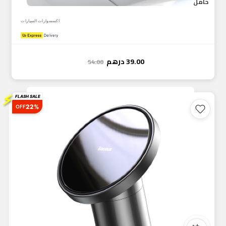
حامل نظارات السيارة من Baseus، مشبك منظم للنظارات الشمسية عل...
اكسسوارات السيارات
39.00
درهم
54.00
⚡
FLASH SALE
22%
OFF