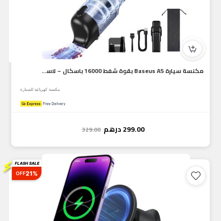
مكنسة سيارة Baseus A5 بقوة شفط 16000 باسكال – لاسلكية محمولة...
مكنسة كهربائية للسيارة
299.00
درهم
329.00
⚡
FLASH SALE
21%
OFF