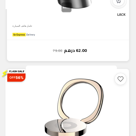
Baseus Radar Magnetic Car Mount (Exclusive for iP12) BLACK
حامل هاتف السيارة
62.00
درهم
79.00
⚡
FLASH SALE
56%
OFF