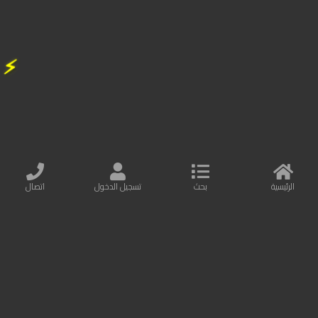
48.00
درهم
49.00
⚡
FLASH SALE
5%
OFF
الرئيسية
بحث
تسجيل الدخول
اتصال
Baseus Circular Plastic A+C 30w PPS Car Charger Black
شاحن السيارة