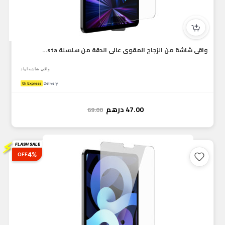
واقي شاشة من الزجاج المقوى عالي الدقة من سلسلة Baseus Crysta...
واقي شاشة ايباد
47.00
درهم
69.00
⚡
FLASH SALE
4%
OFF