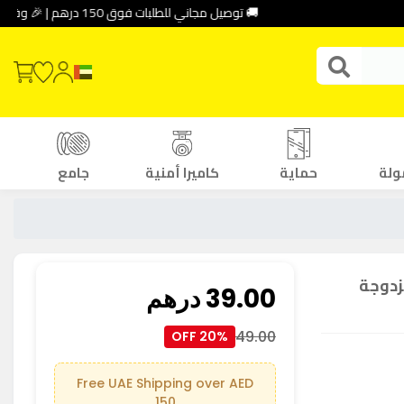
🚚 توصيل مجاني للطلبات فوق 150 درهم | 🎉 وفر حتى 30% باستخدام كود الخصم: DEAL10
ولة
حماية
كاميرا أمنية
جامع
زدوجة
39.00
درهم
49.00
20% OFF
Free UAE Shipping over AED
150