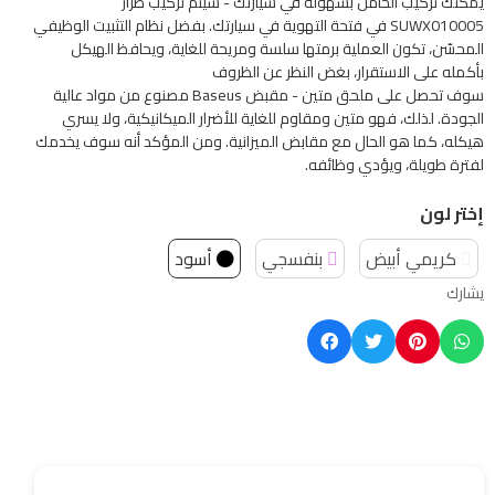
يمكنك تركيب الحامل بسهولة في سيارتك - سيتم تركيب طراز
SUWX010005 في فتحة التهوية في سيارتك. بفضل نظام التثبيت الوظيفي
المحسّن، تكون العملية برمتها سلسة ومريحة للغاية، ويحافظ الهيكل
بأكمله على الاستقرار، بغض النظر عن الظروف
سوف تحصل على ملحق متين - مقبض Baseus مصنوع من مواد عالية
الجودة. لذلك، فهو متين ومقاوم للغاية للأضرار الميكانيكية، ولا يسري
هيكله، كما هو الحال مع مقابض الميزانية. ومن المؤكد أنه سوف يخدمك
لفترة طويلة، ويؤدي وظائفه.
إختر لون
كريمي أبيض
بنفسجي
أسود
يشارك