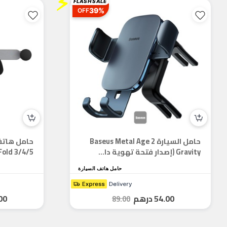
⚡
FLASH SALE
39%
OFF
حامل السيارة Baseus Metal Age 2
Gravity (إصدار فتحة تهوية دا...
Fold 3/4/5، حامل الجاذبية ا..
حامل هاتف السيارة
54.00
درهم
00
89.00