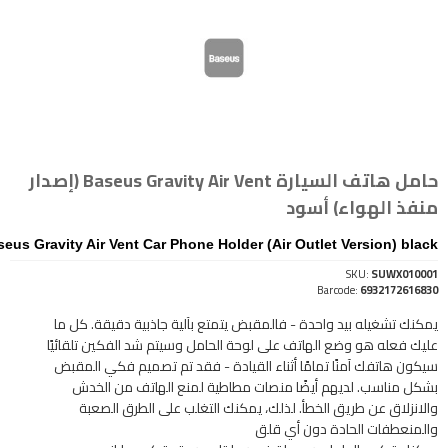
حامل هاتف السيارة Baseus Gravity Air Vent (إصدار
منفذ الهواء) أسود
eus Gravity Air Vent Car Phone Holder (Air Outlet Version) black
SKU:
SUWX010001
Barcode:
6932172616830
يمكنك تشغيله بيد واحدة - فالمقبض يتمتع بآلية جاذبية دقيقة. كل ما
عليك فعله هو وضع الهاتف على لوحة الحامل وسيتم شد الفكين تلقائيًا
سيكون هاتفك آمنًا تمامًا أثناء القيادة - فقد تم تصميم فكي المقبض
بشكل مناسب. لديهم أيضًا منصات مطاطية لمنع الهاتف من الخدش
والانزلاق عن طريق الخطأ. لذلك، يمكنك التغلب على الطرق الصعبة
والمنعطفات الحادة دون أي قلق