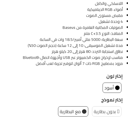
اللاسلكي والكابل
أضواء RGB الديناميكية
مقبض مستوى الصوت
4 وحدة تشغيل
الصوتيات المكانية الغامرة من Baseus
المنافذ: النوع C+3.5 ملم
سعة البطارية: 5000 مللي أمبير/18.5 وات في الساعة
مدة تشغيل الموسيقى: 10 إلى 12 ساعة (حجم الصوت 50%)
نطاق استجابة التردد: 80 هرتز إلى 20 كيلو هرتز
مناسب لإخراج صوت الكمبيوتر عبر USB وأجهزة اتصال Bluetooth
مزود بمصابيح RGB ذات 7 ألوان لتوفير تجربة لعب أفضل
إختر لون
أسود
إختر نموذج
بدون بطارية
مع البطارية