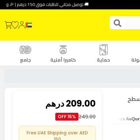
🚚 توصيل مجاني للطلبات فوق 150 درهم | 🎉 وفر حتى 30% باستخدام كود الخصم: DEAL10
ولة
حماية
كاميرا أمنية
جامع
ير لسطح
209.00
درهم
249.00
16% OFF
Baseus AeQur 
Free UAE Shipping over AED
150