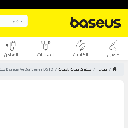
صوتي
الكابلات
السيارات
الشاحن
صوتي
مكبرات صوت بلوتوث
Baseus AeQur Series DS10 مكبر صوت بلوتوث صغير لسطح المكتب - أسود