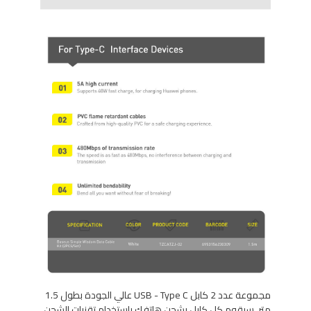
مجموعة عدد 2 كابل USB - Type C عالي الجودة بطول 1.5
متر. سيقوم كل كابل بشحن هاتفك باستخدام تقنيات الشحن