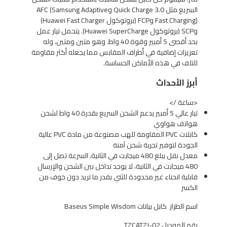
السريع مثل Quick Charge 3.0 وAFC (Samsung Adaptive
Fast Charging) وFCP (بروتوكول Huawei Fast Charger)
وSCP (بروتوكول Huawei SuperCharge). يتحمل تيار عمل
بحد أقصى 5 أمبير وقوة 40 واط. وهو متين ومتين، وله
تعزيزات إضافية في أطراف المقابس مما يجعله أكثر مقاومة
للتلف في هذه الأماكن الحساسة.
أبرز الأحداث
<ساعة />
تيار عالي 5 أمبير يدعم الشحن السريع بقدرة 40 واط لشحن
هواتف هواوي
كابلات PVC المقاومة للهب مصنوعة من مادة PVC عالية
الجودة لتوفير تجربة شحن آمنة
معدل نقل يبلغ 480 ميجابت في الثانية، السرعة تصل إلى
480 ميجابت في الثانية، لا يوجد تداخل بين الشحن والإرسال
قابلية انحناء غير محدودة للثني بقدر ما تريد دون خوف من
الكسر
اسم الطراز
كابل بيانات Baseus Simple Wisdom
رقم الموديل
TZCATZJ-02