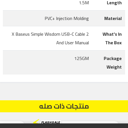
1.5M
Length
PVC+ Injection Molding
Material
2 X Baseus Simple Wisdom USB-C Cable
What's In
And User Manual
The Box
125GM
Package
Weight
منتجات ذات صله
⚡
FLASH SALE
20%
OFF