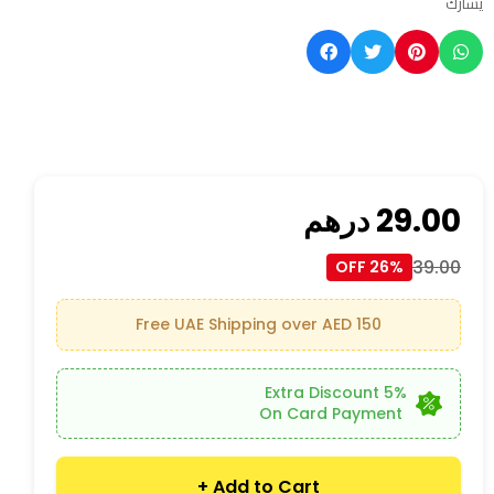
يشارك
29.00
درهم
39.00
26% OFF
Free UAE Shipping over AED 150
5% Extra Discount
On Card Payment
Add to Cart +