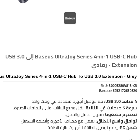
Baseus UltraJoy Series 4-in-1 USB-C Hub إلى USB 3.0
Extension - رمادي
s UltraJoy Series 4-in-1 USB-C Hub To USB 3.0 Extention - Grey
SKU:
B0005280A813-03
Barcode:
6932172630829
4 منافذ USB 3.0:
قم بتوصيل أجهزة متعددة في وقت واحد.
سرعة 5 جيجابت في الثانية:
نقل سريع للبيانات، مثالي للملفات الكبيرة.
تصميم مضغوط:
سهل الحمل والحمل.
توافق واسع النطاق:
يعمل مع مختلف الأجهزة وأنظمة التشغيل.
شحن PD:
يدعم توصيل الطاقة للأجهزة عالية الطاقة.