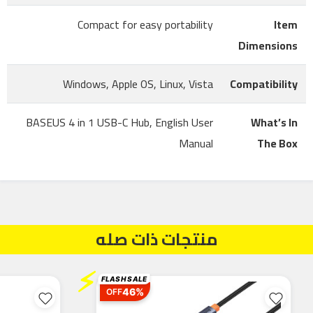
Compact for easy portability
Item
Dimensions
Windows, Apple OS, Linux, Vista
Compatibility
BASEUS 4 in 1 USB-C Hub, English User
What’s In
Manual
The Box
منتجات ذات صله
⚡
FLASH SALE
46%
OFF