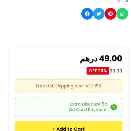
يشارك
49.00
درهم
69.00
29% OFF
Free UAE Shipping over AED 150
5% Extra Discount
On Card Payment
Add to Cart +