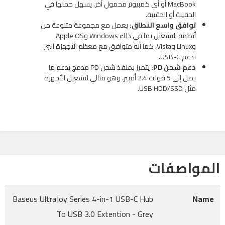
MacBook أو أي كمبيوتر محمول آخر. يسهل حملها في
الحقيبة أو الحقيبة.
توافق واسع النطاق:
يعمل مع مجموعة متنوعة من
أنظمة التشغيل بما في ذلك Windows وApple OS
وLinux وVista، كما أنه متوافق مع معظم الأجهزة التي
تدعم USB-C.
دعم شحن PD:
يتميز بمنفذ شحن PD مدمج يدعم ما
يصل إلى 5 فولت 2.4 أمبير، وهو مثالي لتشغيل الأجهزة
مثل USB HDD/SSD.
المواصفات
Baseus UltraJoy Series 4-in-1 USB-C Hub
Name
To USB 3.0 Extention - Grey