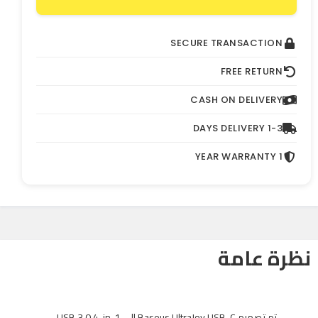
SECURE TRANSACTION
FREE RETURN
CASH ON DELIVERY
1-3 DAYS DELIVERY
1 YEAR WARRANTY
نظرة عامة
تم تصميم Baseus UltraJoy USB-C إلى USB 3.0 4-in-1