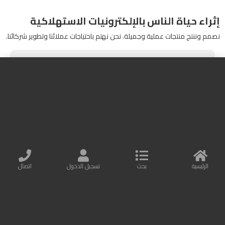
إثراء حياة الناس بالإلكترونيات الاستهلاكية
نصمم وننتج منتجات عملية وجميلة. نحن نهتم باحتياجات عملائنا وتطوير شركائنا.
مزيد من المعلومات
اتصل بنا
Baseus Online
البريد الإلكتروني : info@baseusonline.com
الرئيسية
بحث
تسجيل الدخول
اتصال
All Rights are reserved