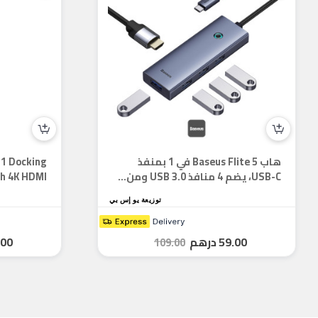
هاب Baseus Flite 5 في 1 بمنفذ
 1 Docking
USB-C، يضم 4 منافذ USB 3.0 ومن...
 4K HDMI...
توزيعة يو إس بي
59.00
درهم
.00
109.00