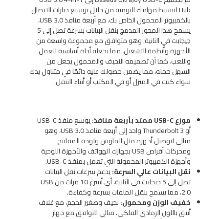
Hub لتبسيط مهامك اليومية من خلال توسيع خيارات الاتصال
بالكمبيوتر المحمول الخاص بك. مع أربعة منافذ USB 3.0،
يسمح هذا المحور المدمج بنقل البيانات بسرعة تصل إلى 5
جيجابت في الثانية. وهو متوافق مع مجموعة واسعة من
الأجهزة وأنظمة التشغيل، مما يجعله أداة أساسية للعمل
واللعب. كما أن تصميمه النحيف والمحمول يجعل من
السهل حمله، مما يضمن حصولك عليه دائمًا في متناول يدك
سواء كنت في المنزل أو في المكتب أو أثناء التنقل.
موزع USB-C ممتد بأربعة منافذ:
يوسع منفذ USB-C
أو Thunderbolt 3 واحد إلى أربعة منافذ USB 3.0، وهو
مثالي لتوصيل أجهزة مثل الماوس ولوحة المفاتيح
ومحركات أقراص USB بجهازك الهواتف والأجهزة اللوحية
وأجهزة الكمبيوتر المحمولة التي تعمل بمنفذ USB-C.
نقل البيانات عالي السرعة:
يدعم سرعات نقل البيانات
تصل إلى 5 جيجابت في الثانية، أي أسرع 10 مرات من USB
2.0، مما يسمح بنقل الملفات بسرعة وكفاءة.
خفيف الوزن ومحمول:
نحيف وصغير الحجم، مع غلاف
أنيق باللون الرمادي الفلكي، مثالي للتوافق مع جهاز