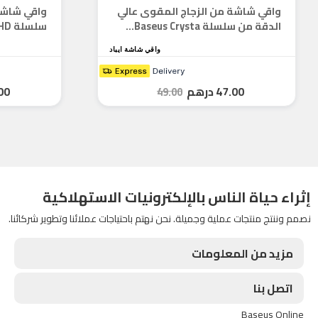
واقي شاشة من الزجاج المقوى عالي
واقي شاشة
الدقة من سلسلة Baseus Crysta...
سلسلة Baseus Sapphire 9H HD له...
واقي شاشة ايباد
47.00
درهم
00
49.00
إثراء حياة الناس بالإلكترونيات الاستهلاكية
نصمم وننتج منتجات عملية وجميلة. نحن نهتم باحتياجات عملائنا وتطوير شركائنا.
مزيد من المعلومات
اتصل بنا
Baseus Online