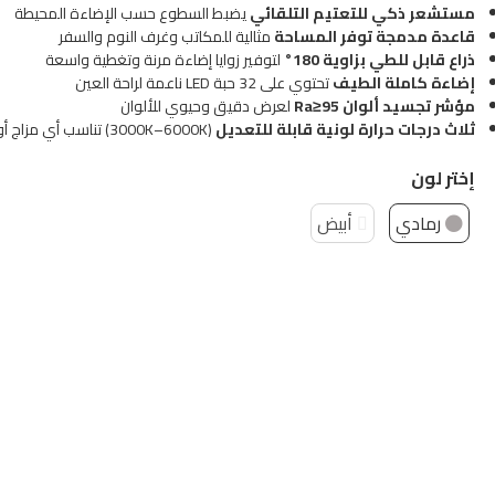
مستشعر ذكي للتعتيم التلقائي
يضبط السطوع حسب الإضاءة المحيطة
قاعدة مدمجة توفر المساحة
مثالية للمكاتب وغرف النوم والسفر
ذراع قابل للطي بزاوية 180°
لتوفير زوايا إضاءة مرنة وتغطية واسعة
إضاءة كاملة الطيف
تحتوي على 32 حبة LED ناعمة لراحة العين
مؤشر تجسيد ألوان Ra≥95
لعرض دقيق وحيوي للألوان
ثلاث درجات حرارة لونية قابلة للتعديل
(3000K–6000K) تناسب أي مزاج أو مهمة
إختر لون
رمادي
أبيض