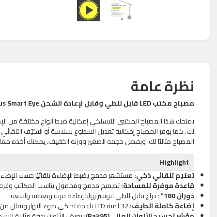
نظرة عامة
مصباح مكتب LED قابل للطي وقابل لإعادة الشحن Baseus Smart Eye (إضاءة ذكية)
يمنحك هذا المصباح المكتبي اللاسلكي إمكانية ضبط أنواع مختلفة من الإضاءة،
لك. كما يوفر المصباح إمكانية تعديل السطوع بسلاسة أو التكيّف التلقائ
المصباح مثاليًا لك. وبفضل حجمه الصغير ووزنه الخفيف، يمكنك أخذه معك إلى أي مكان. يتم شحنه خلال 3 ساعات فقط، ويعمل لمدة تصل إلى 3 سا
Highlight
تعتيم تلقائي ذكي:
مستشعر مدمج يضبط الإضاءة تلقائيًا حسب الإضاء
قاعدة موفرة للمساحة:
تصميم مدمج ومحمول يناسب المكاتب وغرف ا
دوران 180°:
ذراع قابل للطي لتوفير زوايا إضاءة مرنة وتغطية واسعة
إضاءة كاملة الطيف:
32 لمبة LED ناعمة تحاكي ضوء النهار وتقلل من إجهاد العين
مؤشر تجسيد الألوان العالي (Ra≥95):
يعرض الألوان بدقة مثالية للرس