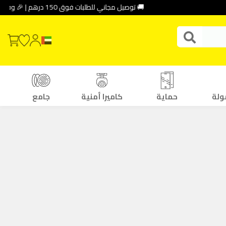
🚚 توصيل مجاني للطلبات فوق 150 درهم | 🎉 وفر حتى 30% باستخدام كود الخصم: DEAL10
ولة
حماية
كاميرا أمنية
جامع