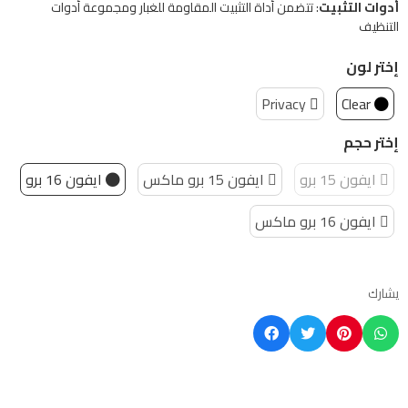
أدوات التثبيت
: تتضمن أداة التثبيت المقاومة للغبار ومجموعة أدوات
التنظيف
إختر لون
Privacy
Clear
إختر حجم
ايفون 15 برو
ايفون 15 برو ماكس
ايفون 16 برو
ايفون 16 برو ماكس
يشارك