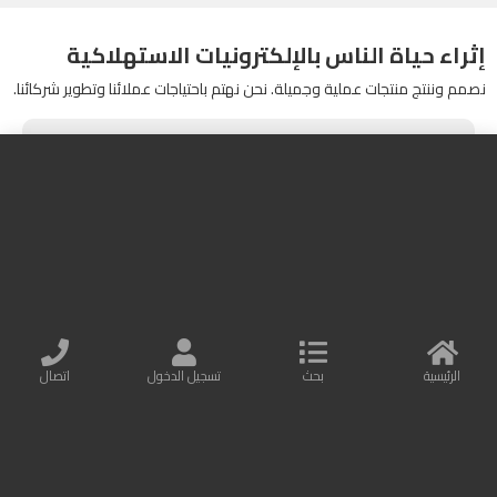
إثراء حياة الناس بالإلكترونيات الاستهلاكية
نصمم وننتج منتجات عملية وجميلة. نحن نهتم باحتياجات عملائنا وتطوير شركائنا.
مزيد من المعلومات
اتصل بنا
Baseus Online
البريد الإلكتروني : info@baseusonline.com
الرئيسية
بحث
تسجيل الدخول
اتصال
All Rights are reserved