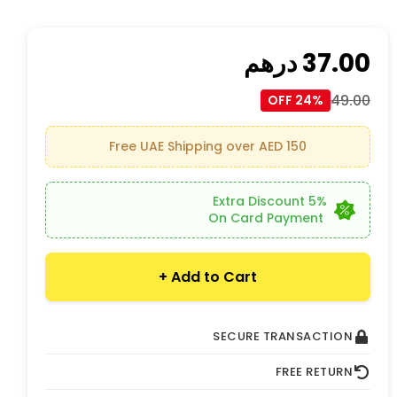
37.00
درهم
49.00
24% OFF
Free UAE Shipping over AED 150
5% Extra Discount
On Card Payment
Add to Cart +
SECURE TRANSACTION
FREE RETURN