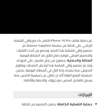
عزز حماية هاتف iPhone 16 Pro الخاص بك مع واقي الشاشة
الزجاجي عالي الدقة من سلسلة Baseus Sapphire. تم
تصميم واقي الشاشة هذا للتميز، ويجمع بين أحدث التقنيات
والتصميم العملي لتوفير دفاع فائق ضد المخاطر اليومية.
المتانة والحماية
: مصنوع من زجاج مقسى عالي الجودة،
وقد تم تصميم واقي الشاشة هذا ليتحمل الصدمات ويقاوم
الخدوش، مما يمنحك راحة البال في أنشطتك اليومية. يضمن
تصميمه الرفيع للغاية أنك لن تتنازل عن حساسية اللمس، مما
يسمح بالتفاعل السلس مع جهازك. والحماية والأناقة!
الإبرازات
حماية التغطية الكاملة
: يضمن التصميم من الحافة