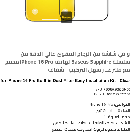
واقي شاشة من الزجاج المقوى عالي الدقة من
سلسلة Baseus Sapphire لهاتف iPhone 16 Pro مدمج
مع فلتر غبار سهل التركيب - شفاف
 iPhone 16 Pro Built-in Dust Filter Easy Installation Kit - Clear
SKU:
P60057506203-00
Barcode:
6932172677169
التوافق
: iPhone 16 Pro
المادة
: زجاج مقسّى
حجم العبوة
: 1
السُمك
: نحيف للغاية للاستجابة السلسة للمس
الطلاء
: مقاوم للزيوت لمقاومة بصمات الأصابع