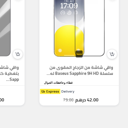
واقي شاشة من الزجاج المقوى من
واقي شاشة
سلسلة Baseus Sapphire 9H HD له...
Sapp...
غطاء وحافظات الجوال
42.00
درهم
00
79.00