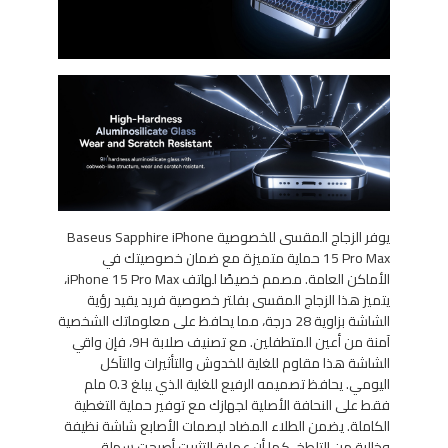
يوفر الزجاج المقسى للخصوصية Baseus Sapphire iPhone
15 Pro Max حماية متميزة مع ضمان خصوصيتك في
الأماكن العامة. مصمم خصيصًا لهاتف iPhone 15 Pro Max،
يتميز هذا الزجاج المقسى بفلتر خصوصية فريد يقيد رؤية
الشاشة بزاوية 28 درجة، مما يحافظ على معلوماتك الشخصية
آمنة من أعين المتطفلين. مع تصنيف صلابة 9H، فإن واقي
الشاشة هذا مقاوم للغاية للخدوش والتأثيرات والتآكل
اليومي. يحافظ تصميمه الرفيع للغاية الذي يبلغ 0.3 ملم
فقط على النحافة الأصلية لجهازك مع توفير حماية التغطية
الكاملة. يضمن الطلاء المضاد لبصمات الأصابع شاشة نظيفة
وخالية من التلطخ، كما أن عملية التثبيت أصبحت سهلة