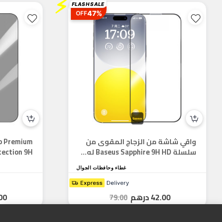
⚡
FLASH SALE
47%
OFF
واقي شاشة من الزجاج المقوى من
ro Premium
سلسلة Baseus Sapphire 9H HD له...
cy Protection 9H
غطاء وحافظات الجوال
42.00
درهم
00
79.00