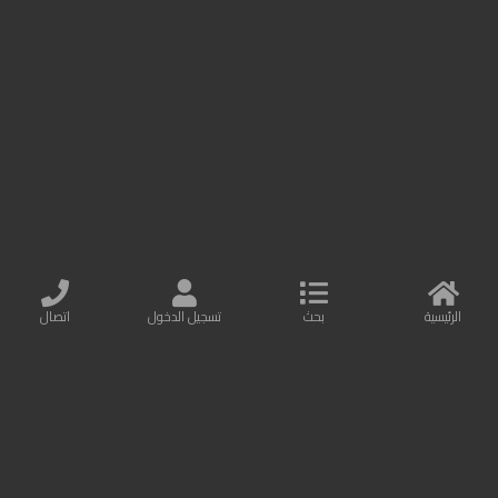
إثراء حياة الناس بالإلكترونيات الاستهلاكية
نصمم وننتج منتجات عملية وجميلة. نحن نهتم باحتياجات عملائنا وتطوير شركائنا.
مزيد من المعلومات
اتصل بنا
Baseus Online
البريد الإلكتروني : info@baseusonline.com
الرئيسية
بحث
تسجيل الدخول
اتصال
All Rights are reserved