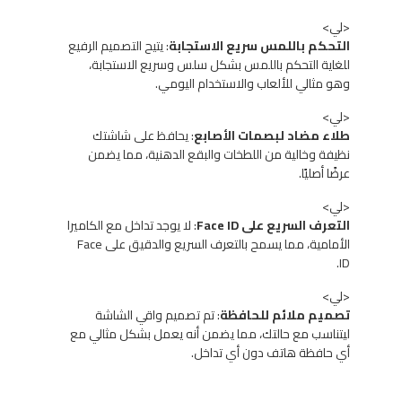
<لي>
التحكم باللمس سريع الاستجابة
: يتيح التصميم الرفيع
للغاية التحكم باللمس بشكل سلس وسريع الاستجابة،
وهو مثالي للألعاب والاستخدام اليومي.
<لي>
طلاء مضاد لبصمات الأصابع
: يحافظ على شاشتك
نظيفة وخالية من اللطخات والبقع الدهنية، مما يضمن
عرضًا أصليًا.
<لي>
التعرف السريع على Face ID
: لا يوجد تداخل مع الكاميرا
الأمامية، مما يسمح بالتعرف السريع والدقيق على Face
ID.
<لي>
تصميم ملائم للحافظة
: تم تصميم واقي الشاشة
ليتناسب مع حالتك، مما يضمن أنه يعمل بشكل مثالي مع
أي حافظة هاتف دون أي تداخل.