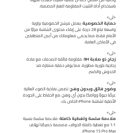
باستخدام أداة التثبيت المقاومة للغبار المضمنة.
<لي>
حماية الخصوصية
: يعمل مرشح الخصوصية بزاوية
واسعة تبلغ 28 درجة على إبقاء محتوى الشاشة مرئيًا من
الأمام فقط، مما يحمي معلوماتك من أعين المتطفلين
في الأماكن العامة.
<لي>
زجاج ذو صلابة 9H
: مقاومة فائقة للصدمات مع مادة
زجاجية بلورية مطورة، مما يوفر حماية ممتازة ضد
الخدوش والكسر.
<لي>
وضوح فائق وبدون وهج
: تضمن نفاذية الضوء العالية
عرضًا حيويًا وواضحًا بدون أي وهج، مع الحفاظ على الجودة
الأصلية لشاشة iPhone الخاص بك.
<لي>
ملاءمة سلسة وتغطية كاملة
: ملاءمة سلسة بنسبة
1:1 مع تغطية كاملة الحواف، مصممة خصيصًا لهاتف
iPhone 15 Pro Max.